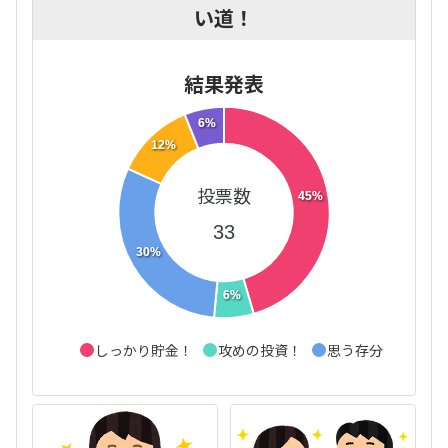
い道！
結果発表
6%
12%
投票数
45%
33
30%
6%
しっかり貯金！
攻めの投資！
思う存分お買い物