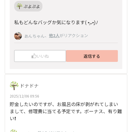
ぷよぷよ
私もどんなバッグか気になります(⁠ ⁠•͈⁠ᴗ⁠•͈⁠)ﾉ
、
他2人
がリアクション
あんちゃん
いいね
返信する
ドナドナ
2025/12/06 09:56
貯金したいのですが、お風呂の床が剥がれてしまい
まして、修理費に当てる予定です。ボーナス、有り難
い❗