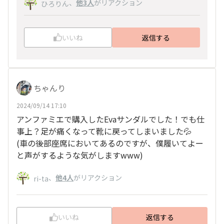
、
他3人
がリアクション
ひろりん
いいね
返信する
ちゃんり
2024/09/14 17:10
アンファミエで購入したEvaサンダルでした！でも仕
事上？足が痛くなって靴に戻ってしまいました💦
(車の後部座席においてあるのですが、僕履いてよー
と声がするような気がしますwww)
、
他4人
がリアクション
ri-ta
いいね
返信する