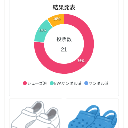
結果発表
10%
14%
投票数
21
76%
シューズ派
EVAサンダル派
サンダル派
その他