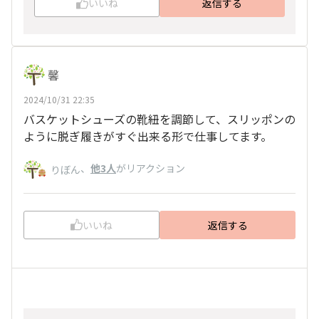
いいね
返信する
馨
2024/10/31 22:35
バスケットシューズの靴紐を調節して、スリッポンの
ように脱ぎ履きがすぐ出来る形で仕事してます。
、
他3人
がリアクション
りぼん
いいね
返信する