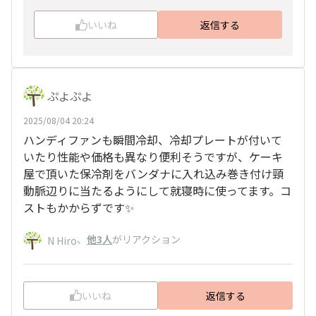
いいね
返信する
ぷよぷよ
2025/08/04 20:24
ハンディファンも瞬間冷却、冷却プレートが付いて
いたり性能や価格も異なり便利そうですが、ケーキ
屋で頂いた保冷剤をバンダナに入れ込み巻き付け頸
動脈辺りに当たるようにして就寝時に使ってます。コ
ストもかからずです✨
、
他3人
がリアクション
N Hiro
いいね
返信する