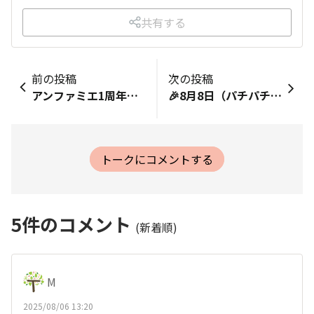
共有する
前の投稿
次の投稿
アンファミエ1周年おめでとうございます。これもシンディさん始めスタッフさんの日々の努力のお陰です。シンディさんはとくにありがとうございます。投稿の話しを聞いてくれるのはもちろん前向きなメッセージを頂いたり。これからも末永く宜しくお願い致します。
🎉8月8日（パチパチの日）🎉 本日はアンファミエツリーのサイトオープン記念日です！ 昨年の8月8日にオープンして早1年… あっという間でした。 最初はどうやって運営していけばよいかわからず、 試行錯誤の連続でした（今でもですが…） それでも サイトに遊びに来てくださる皆さんのおかげで なんとか無事に1年目を迎えることができました！ 本当にありがとうございます！ 1年って 本当にあっという間ですね…💦 少しは成長できているといいのですが。。 さて！ 今後のコミュニティサイトについてですが。 色々とやってみたいことがありまして。 ・少人数でのリアルオフ会 （できれば色んな地域をめぐりたい） ・商品体験会 （アンファミエの商品を実際に使ってもらいたい！） ・商品キャッチコピーの募集 などなど… 少しずつですが実現させて、皆さんと楽しいことをたくさんしていきたいと思っています！ 皆さんもこんなイベントしてほしいよー！とリクエストがありましたら、いつでもコメントください👌 お待ちしております＼(^o^)／ 現在、開催中のキャンペーンはこちら🙋 https://tree.infirmiere.co.jp/announcements/av0lpbjs45pyxwzw
トークにコメントする
5
件のコメント
(新着順)
М
2025/08/06 13:20