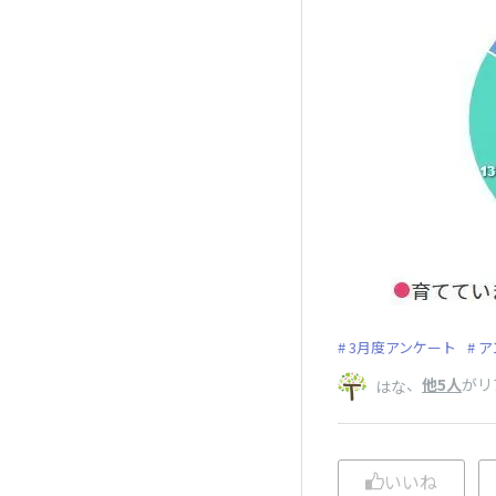
3月度アンケート
ア
、
他5人
がリ
はな
いいね