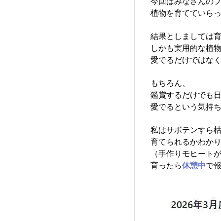
今回はみなさんの
植物を育てていらっ
結果としましては
しかも実用的な植物
愛でるだけではな
もちろん、
鑑賞するだけでも
愛でるという気持ち
私はサボテンすら
育てられるかわか
（手作りモヒート
育ったら
休憩中
で