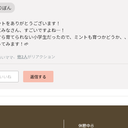
りぼん
ントをありがとうございます！
にみなさん、すごいですよね…！
すら育てられない小学生だったので、ミントも育つかどうか、
てみます！🌱
、
他2人
がリアクション
あいママ
いいね
返信する
休憩中🍜