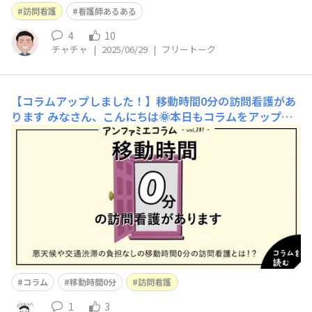
が、おすすめのグッズなどありますか？
訪問看護
看護師あるある
4
10
チャチャ
|
2025/06/29
|
フリートーク
【コラムアップしました！】移動時間0分の訪問看護があ
ります
みなさん、こんにちは🌞本日もコラムをアップい
たしました！移動時間0分の訪問看護がありますhttps://
www.infirmiere.co.jp/shop/secure/column_281.aspx移
動時間0分とは…！？気になるタイトルの秘密はぜひ、コ
ラム記事をご覧ください！
コラム
移動時間0分
訪問看護
1
3