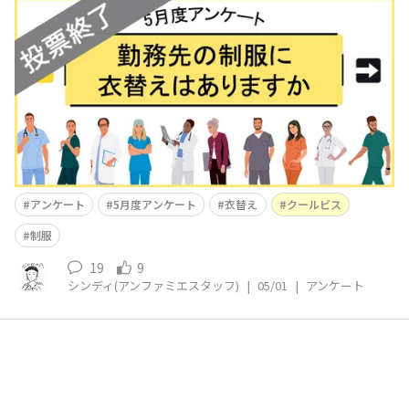
から早1か月が経過しましたが、みなさんはいかがお過ご
しでしょうか？5月はGWもあり、連休の方もいらっしゃ
るのでは？また新生活から続く緊張感がこのあたりでやっ
とほぐれてくるのではないでしょうか？季節の変わり目、
おうちでは冬物を片付けて夏物に切り替えていく時
アンケート
5月度アンケート
衣替え
クールビス
制服
19
9
シンディ(アンファミエスタッフ)
|
05/01
|
アンケート