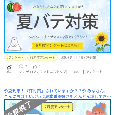
さですね💦体調は大丈夫でしょうか？？この暑さがまだま
だ続くのか、、と思うとすでにげんなりしております。。
このような暑さの中、みなさんが夏バテ対策に何かされて
いることはありますか？？​私はとにかく睡眠時間の確保を
重要視しています！睡眠時間が少ないとなんだか体
アンケート
8月度アンケート
夏バテ
夏バテ対策
7
4
シンディ(アンファミエスタッフ)
|
08/01
|
アンケート
💦夏到来！『汗対策』されていますか？？💦
みなさん、
こんにちは！いよいよ夏本番🍉暑さもどんどん増してきま
したね。暑さと比例して、汗をかく量も増えてきました…
さて、この夏の汗に対して、みなさんは何か対策をされて
いますか？私は汗をかいたら、とにかく拭いて、我慢でき