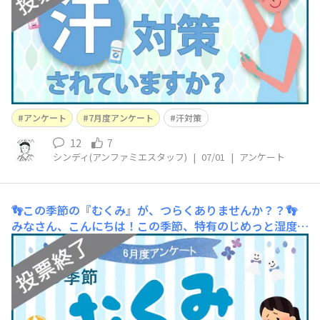
なくなったら着替えるという二段階方式です😅もともと
すごく汗かきなので、制汗剤ではお
アンケート
7月度アンケート
汗対策
12
7
シンディ(アンファミエスタッフ)
|
07/01
|
アンケート
👣この季節の『むくみ』が、つらくありませんか？？👣
みなさん、こんにちは！この季節、特有のじめっと湿度の
高い季節がやってきましたね💦私は髪の毛がぼわぼわする
ので、ヘアオイルが手放せません。。みなさんは身体の不
調は起こっていませんか？？梅雨時期、身体に余計な水分
が溜まりやすくなるとのことで『むくみ』が起こりやすく
なっているそうです。みなさんは『むくみ』