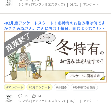
シンディ(アンファミエスタッフ)
|
03/01
|
アンケート
📣2月度アンケートスタート！冬特有のお悩み事は何です
か？？
みなさん、こんにちは！毎日、同じようなことば
かりお話していますが、、本当に寒いですね…寒さが苦手
な私としては一刻も早く夏が来てほしいです🌞さて、今月
のアンケートは冬特有のお悩みについて教えてほしいで
す！私は冬になると特に手荒れがひどくなります😣人前
で手を見せるのがイヤなくらい、荒れてしまうので本当に
アンケート
2月アンケート
お悩み
冬特有のお悩み
35
14
シンディ(アンファミエスタッフ)
|
02/01
|
アンケート