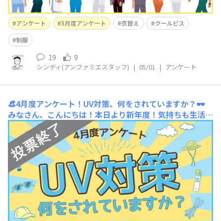
アンケート
5月度アンケート
衣替え
クールビス
制服
19
9
シンディ(アンファミエスタッフ)
|
05/01
|
アンケート
👒4月度アンケート！UV対策、何をされていますか？🕶
みなさん、こんにちは！本日より新年度！気持ちも生活も
背筋が伸びる感じがしますね🌸季節外れの夏日や春の嵐な
ど相変わらずお天気は落ち着きがありませんが…しかし！
太陽の日差しが日に日に強くなっている気がする、今日こ
の頃。春の紫外線も油断大敵🙅ということで！今月のアン
ケートは『UV対策、何をされていますか？