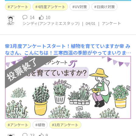
アンケート
4月度アンケート
UV対策
日焼け対策
14
10
シンディ(アンファミエスタッフ)
|
04/01
|
アンケート
🌸3月度アンケートスタート！植物を育てていますか🌸
み
なさん、こんにちは！三寒四温の季節がやってまいりまし
たね。暖かかったり、寒かったり。朝と夜の気温差が激し
く、体調を崩している方もおられるのでは…？しかし、こ
の気温差が美味しい食べ物を育ててくれたり美しい花を育
ててくれていると思えばちょっとは耐えられますよね😊
ということで！今月のアンケートは『植物を
アンケート
植物
3月アンケート
23
9