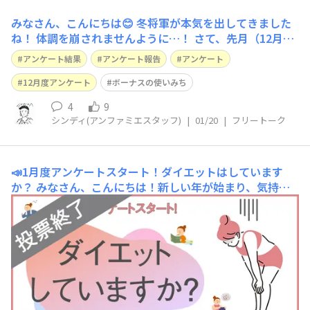
みなさん、こんにちは😊 冬将軍が本気を出してきました
ね！ 体調を崩されませんように…！ さて、先月（12月）
に冬のボーナスの使いみちアンケートを実施しておりまし
アンケート結果
アンケート報告
アンケート
た💰 結果は、、、 1位 しっかり貯金！ 2位 思う存分お
買い物！ 3位 美容医療！ という結果になりました！ や
12月度アンケート
ボーナスの使いみち
はり1位は手堅いで
4
9
シンディ(アンファミエスタッフ)
|
01/20
|
フリートーク
📣1月度アンケートスタート！ダイエットはしています
か？
みなさん、こんにちは！新しい年が始まり、気持ち
新たに過ごしていらっしゃる方も多いかと思います😊し
かし！年末からのご馳走オンパレードで身体が重くなって
いませんか？気持ちは軽く新しいのに、身体が重い！（少
なくとも私は重いです…😭）ということで…ダイエット
していますか！？というアンケートスタートです📣もし