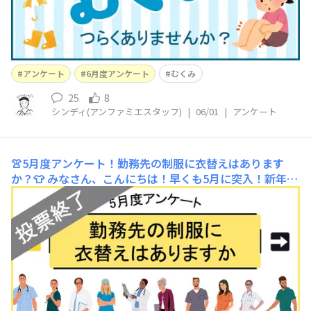
アンケート
6月度アンケート
むくみ
25
8
シンディ(アンファミエスタッフ)
|
06/01
|
アンケート
👚5月度アンケート！勤務先の制服に衣替えはあります
か？👕
みなさん、こんにちは！早くも5月に突入！新年度
から早1か月が経過しましたが、みなさんはいかがお過ご
しでしょうか？5月はGWもあり、連休の方もいらっしゃ
るのでは？また新生活から続く緊張感がこのあたりでやっ
とほぐれてくるのではないでしょうか？季節の変わり目、
おうちでは冬物を片付けて夏物に切り替えていく時