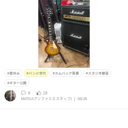
て遊んでました♪ 高校生や大学生風な子たちがスタジオ
の控室で談笑している同じ空間にいたので、青春が少し返
ってきた感覚でした✨
夏休み
バンド世代
カムバック青春
スタジオ練習
ギター公開
9
19
MATSU(アンファミエスタッフ)
|
08/26